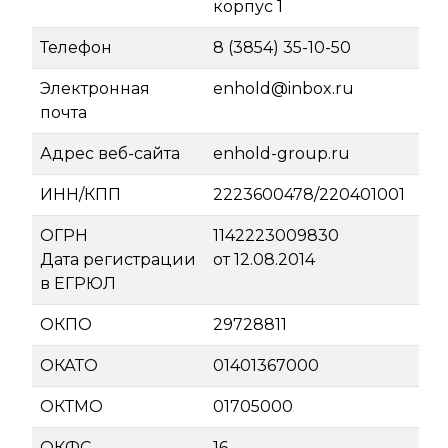
корпус 1
Телефон
8 (3854) 35-10-50
Электронная
enhold@inbox.ru
почта
Адрес веб-сайта
enhold-group.ru
ИНН/КПП
2223600478/220401001
ОГРН
1142223009830
Дата регистрации
от 12.08.2014
в ЕГРЮЛ
ОКПО
29728811
ОКАТО
01401367000
ОКТМО
01705000
ОКФС
16