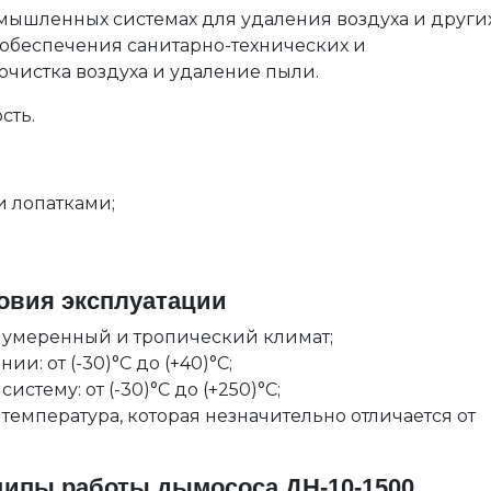
мышленных системах для удаления воздуха и други
ю обеспечения санитарно-технических и
очистка воздуха и удаление пыли.
сть.
и лопатками;
овия эксплуатации
умеренный и тропический климат;
и: от (-30)°С до (+40)°С;
истему: от (-30)°С до (+250)°С;
емпература, которая незначительно отличается от
ципы работы дымососа ДН-10-1500