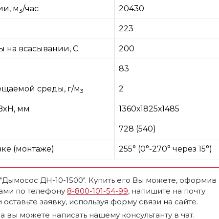
ии, м
/час
20430
3
223
 на всасывании, С
200
83
щаемой среды, г/м
2
3
BxH, мм
1360х1825х1485
728 (540)
вке (монтаже)
255° (0°-270° через 15°)
р "Дымосос ДН-10-1500". Купить его Вы можете, оформив
нами по телефону
8-800-101-54-99
, напишите на почту
 оставьте заявку, используя форму связи на сайте.
а вы можете написать нашему консультанту в чат.