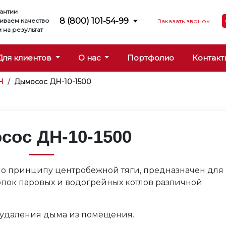
антии
8 (800) 101-54-99
иваем качество
Заказать звонок
 на результат
Для клиентов
О нас
Портфолио
Контакт
Н
Дымосос ДН-10-1500
сос ДН-10-1500
по принципу центробежной тяги, предназначен для
опок паровых и водогрейных котлов различной
 удаления дыма из помещения.