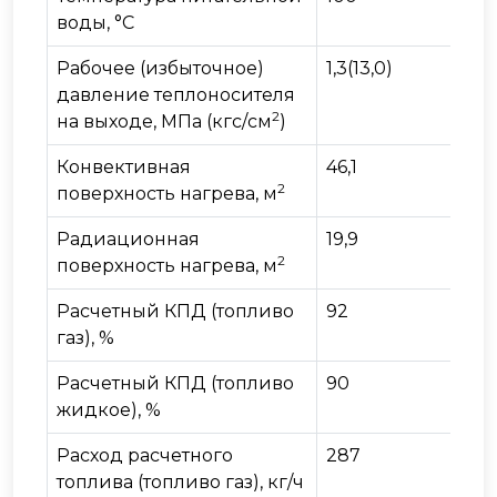
воды, °С
Рабочее (избыточное)
1,3(13,0)
давление теплоносителя
2
на выходе, МПа (кгс/см
)
Конвективная
46,1
2
поверхность нагрева, м
Радиационная
19,9
2
поверхность нагрева, м
Расчетный КПД (топливо
92
газ), %
Расчетный КПД (топливо
90
жидкое), %
Расход расчетного
287
топлива (топливо газ), кг/ч