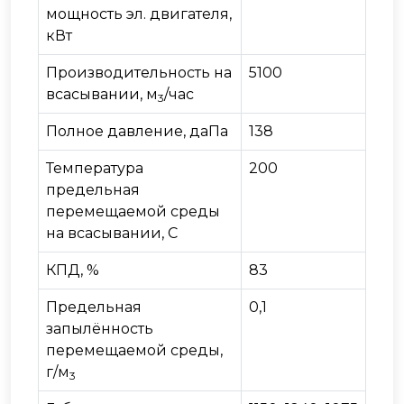
мощность эл. двигателя,
кВт
Производительность на
5100
всасывании, м
/час
3
Полное давление, даПа
138
Температура
200
предельная
перемещаемой среды
на всасывании, С
КПД, %
83
Предельная
0,1
запылённость
перемещаемой среды,
г/м
3