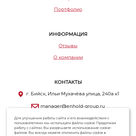
Портфолио
ИНФОРМАЦИЯ
Отзывы
О компании
КОНТАКТЫ
г. Бийск, Ильи Мухачёва улица, 240а к1
manager@enhold-group.ru
8 (800) 101-54-99
Для улучшения работы сайта и его взаимодействия с
пользователями мы используем файлы cookie. Продолжая
работу с сайтом, Вы разрешаете использование cookie-
8 923 658-03-69
файлов. Вы всегда можете отключить файлы cookie в